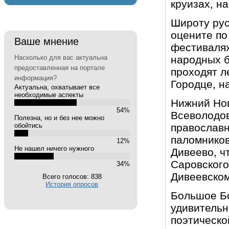
круизах, н
Широту рус
оцените по
Ваше мнение
фестивалях
Насколько для вас актуальна
народных б
предоставленная на портале
проходят л
информация?
Городце, н
Актуальна, охватывает все
необходимые аспекты
Нижний Нов
54%
Всеволодов
Полезна, но и без нее можно
обойтись
православ
паломников
12%
Не нашел ничего нужного
Дивеево, ч
Саровского
34%
Дивеевско
Всего голосов: 838
История опросов
Большое Бо
удивительн
поэтическо