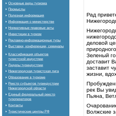
Основные виды туризма
Промыслы
Рад привет
Полезная информация
Нижегородс
Информация о министерстве
Нормативные правовые акты
Нижегородс
Инвестиции в туризм
нижегородс
Рекламно-информационные туры
деловой це
Выставки, конференции, семинары
природного
Классификация объектов
Зеленый го
туристской индустрии
доставит В
Лидеры туриндустрии
заставит ч
Нижегородская туристская лига
жизни, вдо
Образование в туризме
Пробуждени
Реестр субъектов туриндустрии
Нижегородской области
рек Вы уви
Единый федеральный реестр
Пьяна, Вет
туроператоров
Очарование
Контакты
Волжские з
Туристические центры РФ