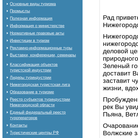
Основные виды туризма
Промыслы
Рад привет
Полезная информация
Нижегородс
Информация о министерстве
Нормативные правовые акты
Нижегородс
Инвестиции в туризм
нижегородс
Рекламно-информационные туры
деловой це
Выставки, конференции, семинары
природного
Классификация объектов
Зеленый го
туристской индустрии
доставит В
Лидеры туриндустрии
заставит ч
Нижегородская туристская лига
жизни, вдо
Образование в туризме
Пробуждени
Реестр субъектов туриндустрии
Нижегородской области
рек Вы уви
Единый федеральный реестр
Пьяна, Вет
туроператоров
Очарование
Контакты
Волжские з
Туристические центры РФ