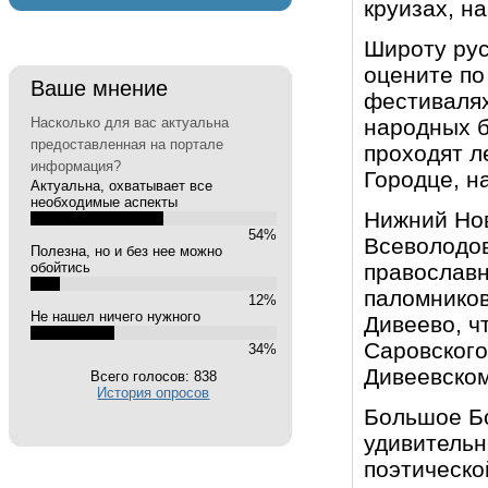
круизах, н
Широту рус
оцените по
Ваше мнение
фестивалях
Насколько для вас актуальна
народных б
предоставленная на портале
проходят л
информация?
Городце, н
Актуальна, охватывает все
необходимые аспекты
Нижний Нов
54%
Всеволодов
Полезна, но и без нее можно
обойтись
православ
паломников
12%
Не нашел ничего нужного
Дивеево, ч
Саровского
34%
Дивеевско
Всего голосов: 838
История опросов
Большое Бо
удивительн
поэтическо