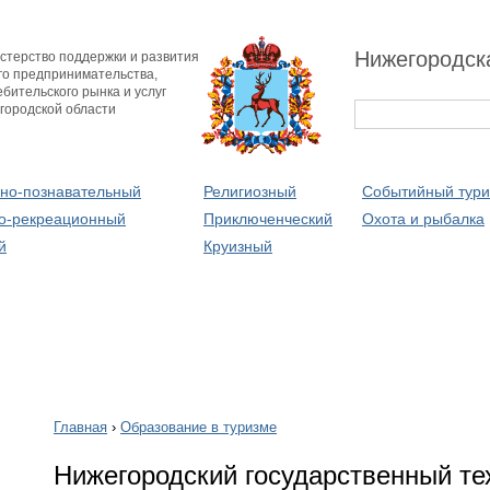
Нижегородск
стерство поддержки и развития
го предпринимательства,
бительского рынка и услуг
городской области
рно-познавательный
Религиозный
Событийный тур
о-рекреационный
Приключенческий
Охота и рыбалка
й
Круизный
Главная
›
Образование в туризме
Нижегородский государственный те