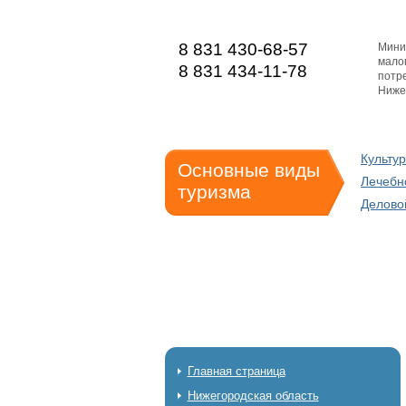
8 831 430-68-57
Мини
мало
8 831 434-11-78
потре
Ниже
Культу
Основные виды
Лечебн
туризма
Делово
Главная страница
Нижегородская область