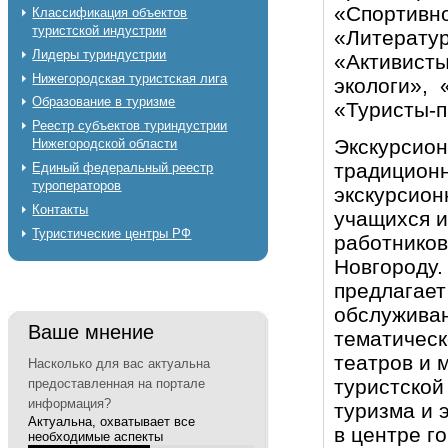
«Спортивно
Классификация объектов
туристской индустрии
«Литератур
Лидеры туриндустрии
«Активисты
Нижегородская туристская лига
экологи», 
Образование в туризме
«Туристы-п
Реестр субъектов туриндустрии
Экскурсион
Нижегородской области
традиционн
Единый федеральный реестр
туроператоров
экскурсион
Контакты
учащихся и
Туристические центры РФ
работников
Новгороду.
предлагает
обслужива
Ваше мнение
тематическ
театров и 
Насколько для вас актуальна
туристской
предоставленная на портале
информация?
туризма и 
Актуальна, охватывает все
в центре го
необходимые аспекты