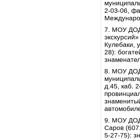
муниципальн
2-03-06, ф
Междунаро
7. МОУ ДОД
экскурсий»
Кулебаки, у
28): богат
знаменател
8. МОУ ДОД
муниципаль
д.45, каб. 
провинциал
знаменитый
автомобил
9. МОУ ДОД
Саров (6071
5-27-75): 