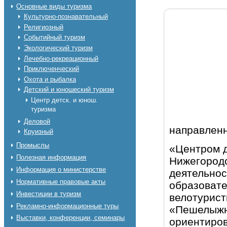
Основные виды туризма
Культурно-познавательный
Религиозный
Событийный туризм
Экологический туризм
Лечебно-рекреационный
Приключенческий
Охота и рыбалка
Детский и юношеский туризм
Центр детск. и юнош.
туризма
Деловой
направленн
Круизный
Промыслы
«Центром д
Полезная информация
Нижегородс
Информация о министерстве
деятельнос
Нормативные правовые акты
образоват
Инвестиции в туризм
велотурис
Рекламно-информационные туры
«Пешелыжн
Выставки, конференции, семинары
ориентиров