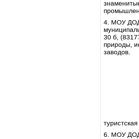
знаменитые
промышленн
4. МОУ ДО
муниципаль
30 б, (8317
природы, и
заводов.
туристская
6. МОУ ДОД