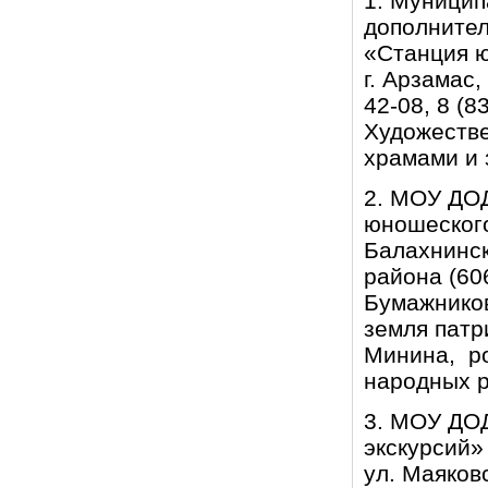
1. Муницип
дополнител
«Станция ю
г. Арзамас,
42-08, 8 (8
Художеств
храмами и 
2. МОУ ДОД
юношеского
Балахнинск
района (606
Бумажников,
земля патр
Минина, р
народных 
3. МОУ ДОД
экскурсий»
ул. Маяковс