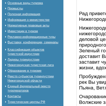
Основные виды туризма
Промыслы
Рад привет
Полезная информация
Нижегородс
Информация о министерстве
Нормативные правовые акты
Нижегородс
Инвестиции в туризм
нижегородс
Рекламно-информационные туры
деловой це
Выставки, конференции, семинары
природного
Классификация объектов
Зеленый го
туристской индустрии
доставит В
Лидеры туриндустрии
заставит ч
Нижегородская туристская лига
жизни, вдо
Образование в туризме
Пробуждени
Реестр субъектов туриндустрии
Нижегородской области
рек Вы уви
Единый федеральный реестр
Пьяна, Вет
туроператоров
Очарование
Контакты
Волжские з
Туристические центры РФ