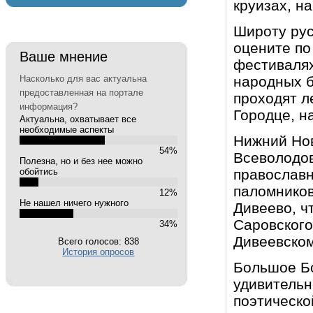
круизах, н
Широту рус
оцените по
Ваше мнение
фестивалях
Насколько для вас актуальна
народных б
предоставленная на портале
проходят л
информация?
Городце, н
Актуальна, охватывает все
необходимые аспекты
Нижний Нов
54%
Всеволодов
Полезна, но и без нее можно
обойтись
православ
паломников
12%
Не нашел ничего нужного
Дивеево, ч
Саровского
34%
Дивеевско
Всего голосов: 838
История опросов
Большое Бо
удивительн
поэтическо