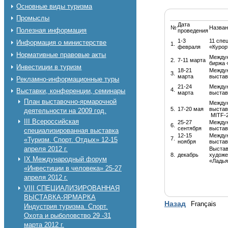
Основные виды туризма
Промыслы
Дата
№
Назван
Полезная информация
проведения
1-3
11 спе
Информация о министерстве
1.
февраля
«Курор
Нормативные правовые акты
Междун
2.
7-11 марта
биржа 
Инвестиции в туризм
18-21
Междун
3.
марта
выстав
Рекламно-информационные туры
21-24
Междун
4.
Выставки, конференции, семинары
марта
выстав
План выставочно-ярмарочной
Междун
5.
17-20 мая
выстав
деятельности на 2009 год.
MITF-
III Всероссийская
25-27
Междун
6.
сентября
выстав
специализированная выставка
12-15
Междун
7.
«Туризм. Спорт. Отдых» 12-15
ноября
выста
апреля 2012 г.
Выстав
8.
декабрь
художе
IX Международный форум
«Ладья
«Инвестиции в человека» 25-27
апреля 2012 г.
VIII СПЕЦИАЛИЗИРОВАННАЯ
ВЫСТАВКА-ЯРМАРКА
Назад
Français
Индустрия туризма. Спорт.
Охота и рыболовство 29 -31
марта 2012 г.