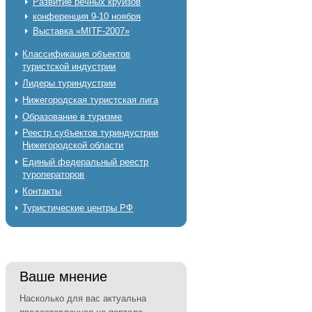
Развитие речных круизов
конференция 9-10 ноября
Выставка «MITF-2007»
Классификация объектов
туристской индустрии
Лидеры туриндустрии
Нижегородская туристская лига
Образование в туризме
Реестр субъектов туриндустрии
Нижегородской области
Единый федеральный реестр
туроператоров
Контакты
Туристические центры РФ
Ваше мнение
Насколько для вас актуальна