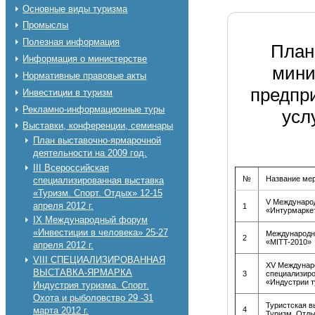
Основные виды туризма
Промыслы
Полезная информация
План
Информация о министерстве
мини
Нормативные правовые акты
предпр
Инвестиции в туризм
Рекламно-информационные туры
усл
Выставки, конференции, семинары
План выставочно-ярмарочной
деятельности на 2009 год.
III Всероссийская
№
Название ме
специализированная выставка
«Туризм. Спорт. Отдых» 12-15
V Международ
апреля 2012 г.
1
«Интурмарке
IX Международный форум
«Инвестиции в человека» 25-27
Международн
2
«MITT-2010»
апреля 2012 г.
VIII СПЕЦИАЛИЗИРОВАННАЯ
XV Междунар
ВЫСТАВКА-ЯРМАРКА
3
специализир
«Индустрии 
Индустрия туризма. Спорт.
Охота и рыболовство 29 -31
Туристская в
4
марта 2012 г.
Туризм. Отды