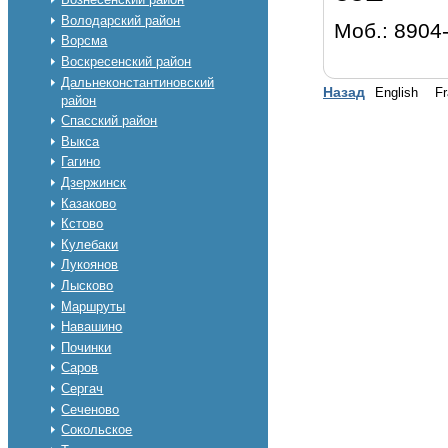
Володарский район
Моб.: 8904
Ворсма
Воскресенский район
Дальнеконстантиновский
Назад
English
Fr
район
Спасский район
Выкса
Гагино
Дзержинск
Казаково
Кстово
Кулебаки
Лукоянов
Лысково
Маршруты
Навашино
Починки
Саров
Сергач
Сеченово
Сокольское