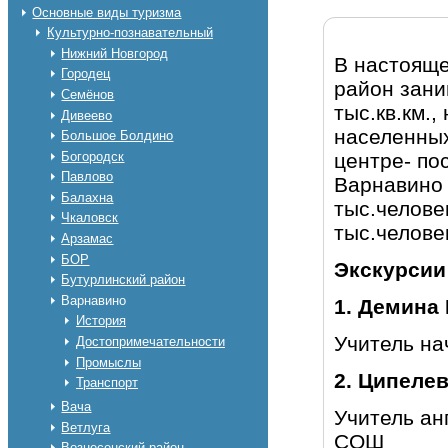
Основные виды туризма
Культурно-познавательный
Нижний Новгород
В настояще
Городец
район зани
Семёнов
тыс.кв.км.,
Дивеево
населенных
Большое Болдино
центре- по
Богородск
Павлово
Варнавино 
Балахна
тыс.челове
Чкаловск
тыс.челове
Арзамас
БОР
Экскурсии
Бутурлинский район
Варнавино
1. Демина
История
Учитель н
Достопримечательности
Промыслы
2. Ципеле
Транспорт
Вача
Учитель ан
Ветлуга
СОШ
Вознесенский район