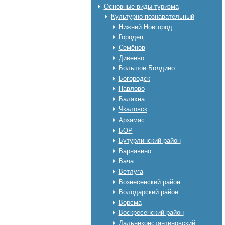
Основные виды туризма
Культурно-познавательный
Нижний Новгород
Городец
Семёнов
Дивеево
Большое Болдино
Богородск
Павлово
Балахна
Чкаловск
Арзамас
БОР
Бутурлинский район
Варнавино
Вача
Ветлуга
Вознесенский район
Володарский район
Ворсма
Воскресенский район
Дальнеконстантиновский