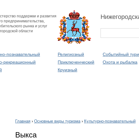
Нижегородск
стерство поддержки и развития
го предпринимательства,
бительского рынка и услуг
городской области
рно-познавательный
Религиозный
Событийный тур
о-рекреационный
Приключенческий
Охота и рыбалка
й
Круизный
Главная
›
Основные виды туризма
›
Культурно-познавательный
Выкса