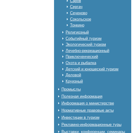
Саров
Сергач
Сеченово
Сокольское
Тонкино
Религиозный
Событийный туризм
Экологический туризм
Лечебно-рекреационный
Приключенческий
Охота и рыбалка
Детский и юношеский туризм
Деловой
Круизный
Промыслы
Полезная информация
Информация о министерстве
Нормативные правовые акты
Инвестиции в туризм
Рекламно-информационные туры
Выставки, конференции, семинары