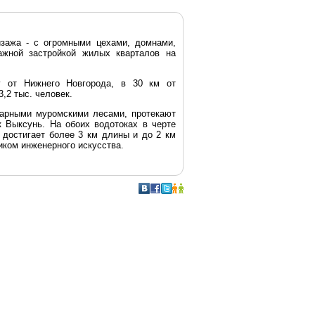
йзажа - с огромными цехами, домнами,
ажной застройкой жилых кварталов на
у от Нижнего Новгорода, в 30 км от
,2 тыс. человек.
ндарными муромскими лесами, протекают
 Выксунь. На обоих водотоках в черте
 достигает более 3 км длины и до 2 км
иком инженерного искусства.