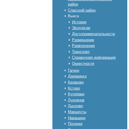
район
Спасский район
Выкса
История
Экскурсии
Достопримечательности
Размещение
Развлечения
Транспорт
Справочная информация
Окрестности
Гагино
Дзержинск
Казаково
Кстово
Кулебаки
Лукоянов
Лысково
Маршруты
Навашино
Починки