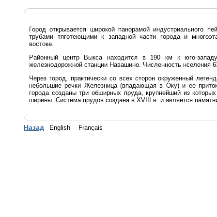
Город открывается широкой панорамой индустриального пе
трубами тяготеющими к западной части города и многоэт
востоке.
Районный центр Выкса находится в 190 км к юго-запад
железнодорожной станции Навашино. Численность нселения 63
Через город, практически со всех сторон окруженный леге
небольшие речки Железница (впадающая в Оку) и ее приток
города созданы три обширных пруда, крупнейший из которых
ширины. Система прудов создана в ХVIII в. и является памятн
Назад
English
Français