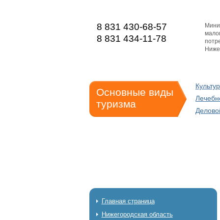
8 831 430-68-57
Мини
мало
8 831 434-11-78
потре
Ниже
Культу
Основные виды
Лечебн
туризма
Делово
Главная страница
Нижегородская область