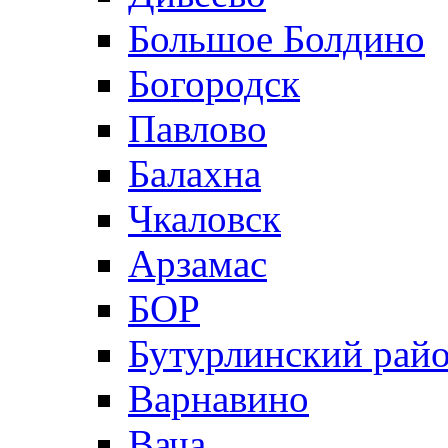
Большое Болдино
Богородск
Павлово
Балахна
Чкаловск
Арзамас
БОР
Бутурлинский рай
Варнавино
Вача