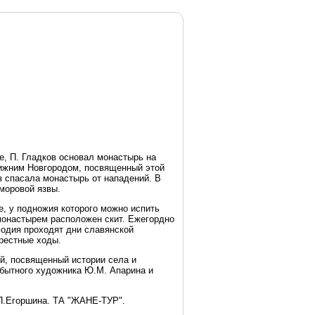
е, П. Гладков основал монастырь на
Нижним Новгородом, посвященный этой
з спасала монастырь от нападений. В
моровой язвы.
, у подножия которого можно испить
 монастырем расположен скит. Ежегордно
фодия проходят дни славянской
рестные ходы.
ей, посвященный истории села и
обытного художника Ю.М. Апарина и
.П.Егоршина. ТА "ЖАНЕ-ТУР".