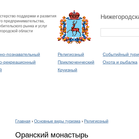
Нижегородск
стерство поддержки и развития
го предпринимательства,
бительского рынка и услуг
городской области
рно-познавательный
Религиозный
Событийный тур
о-рекреационный
Приключенческий
Охота и рыбалка
й
Круизный
Главная
›
Основные виды туризма
›
Религиозный
Оранский монастырь