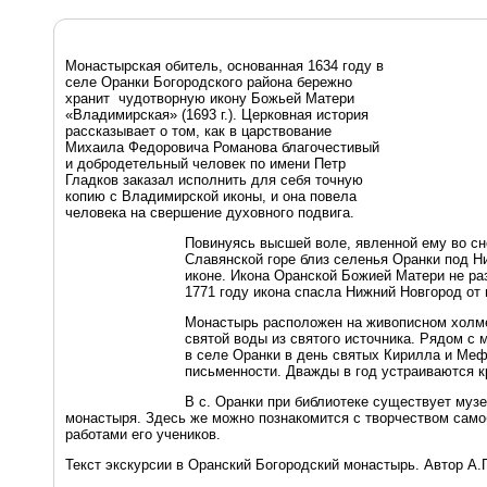
Монастырская обитель, основанная 1634 году в
селе Оранки Богородского района бережно
хранит чудотворную икону Божьей Матери
«Владимирская» (1693 г.). Церковная история
рассказывает о том, как в царствование
Михаила Федоровича Романова благочестивый
и добродетельный человек по имени Петр
Гладков заказал исполнить для себя точную
копию с Владимирской иконы, и она повела
человека на свершение духовного подвига.
Повинуясь высшей воле, явленной ему во сн
Славянской горе близ селенья Оранки под 
иконе. Икона Оранской Божией Матери не ра
1771 году икона спасла Нижний Новгород от 
Монастырь расположен на живописном холме
святой воды из святого источника. Рядом с
в селе Оранки в день святых Кирилла и Ме
письменности. Дважды в год устраиваются к
В с. Оранки при библиотеке существует муз
монастыря. Здесь же можно познакомится с творчеством сам
работами его учеников.
Текст экскурсии в Оранский Богородский монастырь. Автор А