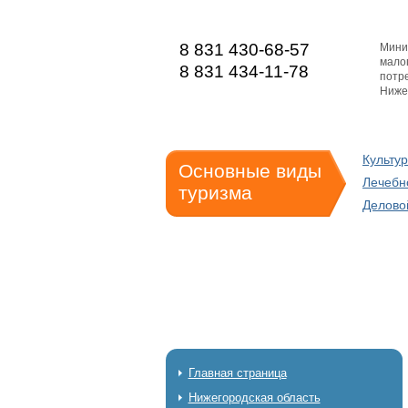
8 831 430-68-57
Мини
мало
8 831 434-11-78
потре
Ниже
Культу
Основные виды
Лечебн
туризма
Делово
Главная страница
Нижегородская область