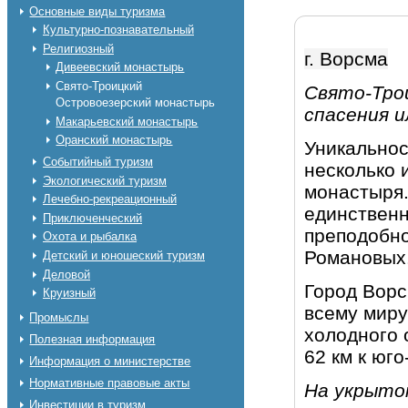
Основные виды туризма
Культурно-познавательный
Религиозный
г. Ворсма
Дивеевский монастырь
Свято-Троицкий
Свято-Тро
Островоезерский монастырь
спасения 
Макарьевский монастырь
Оранский монастырь
Уникальнос
Событийный туризм
несколько 
Экологический туризм
монастыря.
Лечебно-рекреационный
единственн
Приключенческий
преподобно
Охота и рыбалка
Романовых
Детский и юношеский туризм
Деловой
Город Ворс
Круизный
всему миру
Промыслы
холодного 
Полезная информация
62 км к юг
Информация о министерстве
Нормативные правовые акты
На укрыто
Инвестиции в туризм