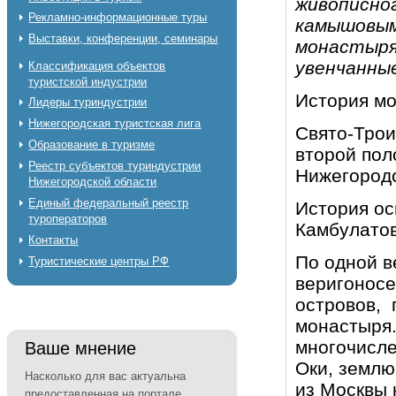
живописно
Рекламно-информационные туры
камышовым
Выставки, конференции, семинары
монастыря,
увенчанны
Классификация объектов
туристской индустрии
История м
Лидеры туриндустрии
Нижегородская туристская лига
Свято-Трои
Образование в туризме
второй пол
Реестр субъектов туриндустрии
Нижегородс
Нижегородской области
Единый федеральный реестр
История ос
туроператоров
Камбулатов
Контакты
По одной в
Туристические центры РФ
веригоносе
островов, 
монастыря.
многочисле
Ваше мнение
Оки, землю
Насколько для вас актуальна
из Москвы 
предоставленная на портале