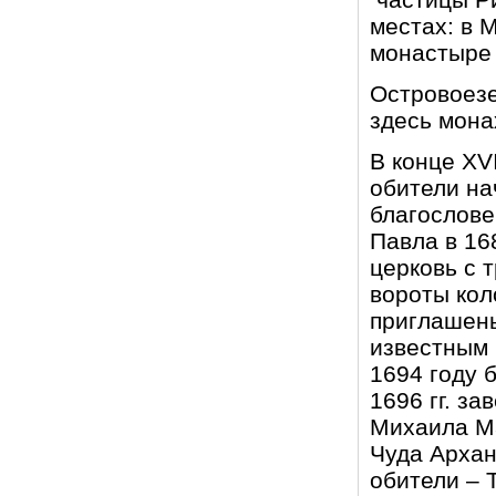
местах: в 
монастыре 
Островоезе
здесь мона
В конце XV
обители на
благослове
Павла в 16
церковь с 
вороты кол
приглашены
известным 
1694 году 
1696 гг. з
Михаила Ма
Чуда Архан
обители – 