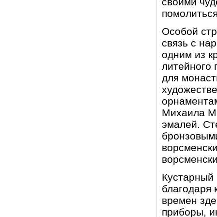
своими чуд
помолиться
Особой стр
связь с на
одним из к
литейного 
для монаст
художестве
орнаментам
Михаила Ма
эмалей. С
бронзовыми
ворсменски
ворсменски
Кустарный 
благодаря 
времен зде
приборы, и