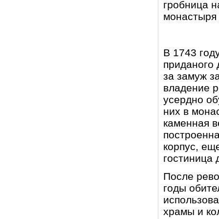
гробница н
монастыря 
В 1743 год
приданого 
за замуж з
владение р
усердно об
них в мона
каменная в
построенна
корпус, ещ
гостиница 
После рево
годы обите
использова
храмы и ко