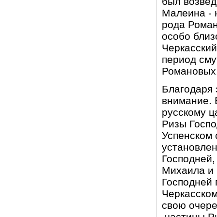
был возвед
Малеина - 
рода Роман
особо близ
Черкасский
период сму
Романовых
Благодаря 
внимание. 
русскому ц
Ризы Госпо
Успенском 
установлен
Господней,
Михаила и 
Господней 
Черкасском
свою очере
частицы Ри