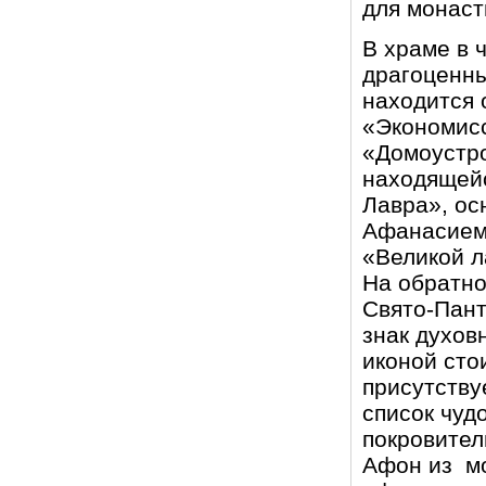
для монаст
В храме в 
драгоценны
находится 
«Экономис
«Домоустро
находящейс
Лавра», ос
Афанасием
«Великой л
На обратно
Свято-Пант
знак духов
иконой сто
присутству
список чуд
покровител
Афон из мо