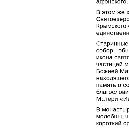
афонского.
В этом же 
Святоезерс
Крымского 
единственн
Старинные 
собор: обн
икона свят
частицей м
Божией Мат
находящего
память о с
благослови
Матери «Ив
В монасты
молебны, ч
короткий с