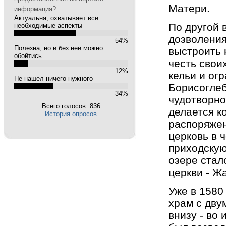
Матери.
информация?
Актуальна, охватывает все
По другой 
необходимые аспекты
дозволения
54%
Полезна, но и без нее можно
выстроить 
обойтись
честь свои
12%
кельи и ог
Не нашел ничего нужного
Борисоглеб
34%
чудотворно
Всего голосов: 836
делается к
История опросов
распоряжен
церковь в 
приходскую
озере стал
церкви - Ж
Уже в 1580
храм с дву
внизу - во