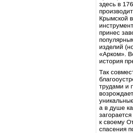
здесь в 17
производит
Крымской в
инструмент
принес зав
популярным
изделий (н
«Арком». В
история пр
Так совмес
благооустр
трудами и 
возрождает
уникальные
а в душе к
загорается
к своему О
спасения п