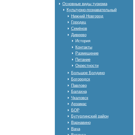
Основные виды туризма
Культурно-познавательный
Нижний Новгород
Городец
Семёнов
Дивеево
История
Контакты
Размещение
Питание
Окрестности
Большое Болдино
Богородск
Павлово
Балахна
Чкаловск
Арзамас
БОР
Бутурлинский район
Варнавино
Вача
Ветлуга