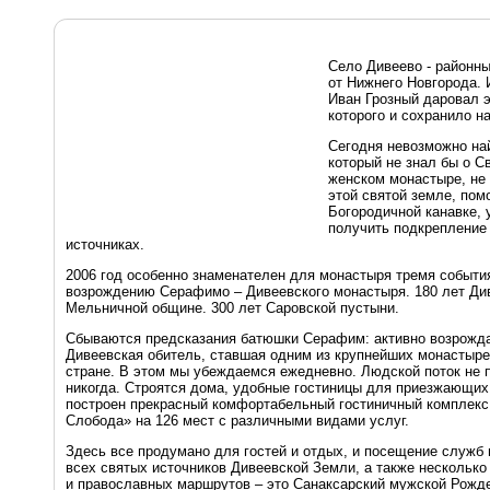
Село Дивеево - районны
от Нижнего Новгорода. И
Иван Грозный даровал 
которого и сохранило н
Сегодня невозможно най
который не знал бы о 
женском монастыре, не
этой святой земле, по
Богородичной канавке, 
получить подкрепление 
источниках.
2006 год особенно знаменателен для монастыря тремя события
возрождению Серафимо – Дивеевского монастыря. 180 лет Ди
Мельничной общине. 300 лет Саровской пустыни.
Сбываются предсказания батюшки Серафим: активно возрожд
Дивеевская обитель, ставшая одним из крупнейших монастыре
стране. В этом мы убеждаемся ежедневно. Людской поток не 
никогда. Строятся дома, удобные гостиницы для приезжающих
построен прекрасный комфортабельный гостиничный комплекс
Слобода» на 126 мест с различными видами услуг.
Здесь все продумано для гостей и отдых, и посещение служб
всех святых источников Дивеевской Земли, а также несколько
и православных маршрутов – это Санаксарский мужской Рожд