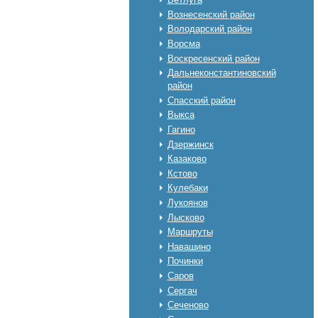
Вознесенский район
Володарский район
Ворсма
Воскресенский район
Дальнеконстантиновский
район
Спасский район
Выкса
Гагино
Дзержинск
Казаково
Кстово
Кулебаки
Лукоянов
Лысково
Маршруты
Навашино
Починки
Саров
Сергач
Сеченово