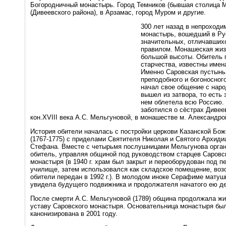
Богородничный монастырь. Город Темников (бывшая столица М
(Дивеевского района), в Арзамас, город Муром и другие.
300 лет назад в непроходи
монастырь, вошедший в Ру
значительных, отличавших
правилом. Монашеская жиз
большой высоты. Обитель 
старчества, известны имен
Именно Саровская пустынь 
преподобного и богоносно
начал свое общение с наро
вышел из затвора, то есть 
нем облетела всю Россию.
заботился о сёстрах Дивее
кон.XVIII века А.С. Мельгуновой, в монашестве м. Александро
История обители началась с постройки церкови Казанской Бо
(1767-1775) с приделами Святителя Николая и Святого Архиди
Стефана. Вместе с четырьмя послушницами Мельгунова орган
обитель, управляя общиной под руководством старцев Саровс
монастыря (в 1940 г. храм был закрыт и переоборудован под п
училище, затем использовался как складское помещение, воз
обители передан в 1992 г.). В молодом иноке Серафиме мату
увидела будущего подвижника и продолжателя начатого ею д
После смерти А.С. Мельгуновой (1789) община продолжала жи
уставу Саровского монастыря. Основательница монастыря бы
канонизирована в 2001 году.