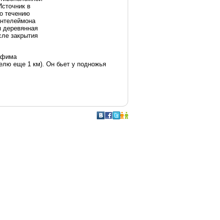
Источник в
о течению
антелеймона
я деревянная
сле закрытия
рафима
телю еще 1 км). Он бьет у подножья