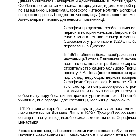
Дивеево считается четвёртым и единственным в России удел
Особенно почитается «Канавка Богородицы», вдоль которой п
по завещанию Серафима Саровского читают молитву Богорице. 
построена церковь Рождества Богородицы (здесь хранятся м
Александры и первых дивеевских подвижниц).
Серафим предсказал особое значение
первой в истории женской Лаврой, и б
спустя много лет после смерти именн
Саровского, утраченные в 1920-х гг., б
перевезены в Дивеево.
В 1861 г. община была преобразована
наставницей стала Елизавета Ушакова
возглавляла монастырь больше сорока 
строительство самого большого Троицк
проекту К.А. Тона (после закрытия хра
под склад, верующим церковь возвращ
Серафима Саровского). В начале ХХ в
тыс. сестер, в нем развернулось стро
который так и не был освящен перед
собой в эту пору богатейший архитектурный комплекс. В нем б
училище, вне ограды - две гостиницы, мельница, водокачка.
В 1927 г. монастырь был закрыт, спустя десять лет последние 
были высланы из Дивеева. Лишь в 1989 г. Троицкий собор был
освящен, а спустя год возобновилась деятельность Серафимо
монастыря.
Кроме монастыря, в Дивееве паломники посещают обычно свя
матушки Александры (А.С. Мельгуновой). Он находится на пр