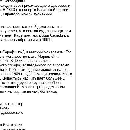
ом Богородицы.
роходят все, приезжающие в Дивеево, и
В 1830 г. к паперти Казанской церкви
ощи преподобной схимонахини
 монастыря, который должен стать
ыл уверен, что сам он будет находиться
о в нем. Как известно, мощи Серафима
ыли вновь обретены и в 1991 г.
 в Серафимо-Дивеевский монастырь. Его
, в монашестве мать Мария. Она
лет. В 1875 г. завершается
ого собора, возведенного по типовому
ма в 1927 г. его здание использовалось
ена в 1989 г.; здесь мощи преподобного
. монастырь насчитывает большее 1
ительство другого крупного собора,
 революцией. Монастырь представлял
ыли келии, трапезная, больница,
из его сестер
 вновь
-Дивеевского
той источник
отивоположной