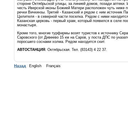
стороне Октябрьской улицы, за линией домов, позади аптеки. 
честь Иверской иконы Божией Матери расположен чуть ниже п
речки Вичкинзы. Третий - Казанский и рядом с ним источник П
Целителя - в северной части поселка. Рядом с ними находитс
Казанская церковь - первый храм, который появился в селе по
монастыря.
Кроме того, многие турфирмы возят туристов к источнику Се
Саровского (от Дивеево 15 км на Саров, у поста ДПС по указа
поросшего соснами холма. Рядом находится скит.
АВТОСТАНЦИЯ
. Октябрьская. Тел. (83143) 4 22 37.
Назад
English
Français