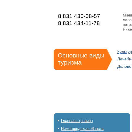
8 831 430-68-57
Мини
мало
8 831 434-11-78
потре
Ниже
Культу
Основные виды
Лечебн
туризма
Делово
Главная страница
Нижегородская область