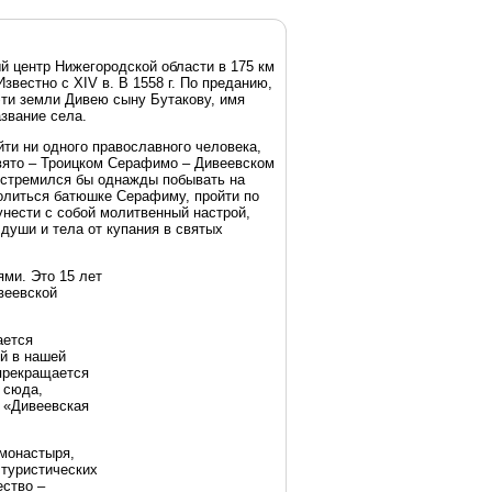
й центр Нижегородской области в 175 км
звестно с XIV в. В 1558 г. По преданию,
эти земли Дивею сыну Бутакову, имя
азвание села.
ти ни одного православного человека,
Свято – Троицком Серафимо – Дивеевском
 стремился бы однажды побывать на
молиться батюшке Серафиму, пройти по
унести с собой молитвенный настрой,
души и тела от купания в святых
ми. Это 15 лет
веевской
ается
й в нашей
прекращается
 сюда,
 «Дивеевская
 монастыря,
 туристических
ество –