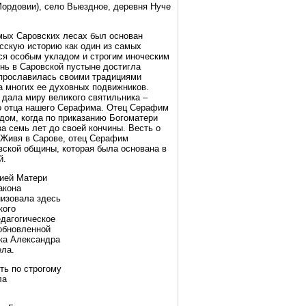
ордовии), село Выездное, деревня Нуче
мых Саровских лесах был основан
сскую историю как один из самых
ся особым укладом и строгим иноческим
нь в Саровской пустыне достигла
прославилась своими традициями
а многих ее духовных подвижников.
дала миру великого святильника –
го отца нашего Серафима. Отец Серафим
дом, когда по приказанию Богоматери
за семь лет до своей кончины. Весть о
 Живя в Сарове, отец Серафим
вской общины, которая была основана в
й.
жией Матери
акона
изовала здесь
кого
едагогическое
обновленной
шка Александра
ела.
ть по строгому
ла