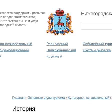
Нижегородск
стерство поддержки и развития
го предпринимательства,
бительского рынка и услуг
городской области
рно-познавательный
Религиозный
Событийный тур
о-рекреационный
Приключенческий
Охота и рыбалка
й
Круизный
Главная
›
Основные виды туризма
›
Культурно-познавательный
История