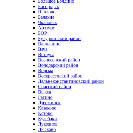
Большое Болдино
Богородск
Павлово
Балахна
Чкаловск
Арзамас
БОР
Бутурлинский район
Варнавино
Вача
Ветлуга
Вознесенский район
Володарский район
Ворсма
Воскресенский район
Дальнеконстантиновский район
Спасский район
Выкса
Гагино
Дзержинск
Казаково
Кстово
Кулебаки
Лукоянов
Лысково