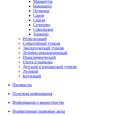
Маршруты
Навашино
Починки
Саров
Сергач
Сеченово
Сокольское
Тонкино
Религиозный
Событийный туризм
Экологический туризм
Лечебно-рекреационный
Приключенческий
Охота и рыбалка
Детский и юношеский туризм
Деловой
Круизный
Промыслы
Полезная информация
Информация о министерстве
Нормативные правовые акты