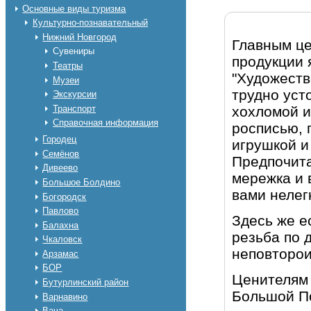
Основные виды туризма
Культурно-познавательный
Нижний Новгород
Главным ц
Сувениры
продукции 
Театры
"Художеств
Музеи
трудно уст
Экскурсии
хохломой и
Транспорт
Справочная информация
росписью, 
Городец
игрушкой и
Семёнов
Предпочита
Дивеево
мережка и 
Большое Болдино
вами нелег
Богородск
Павлово
Здесь же ес
Балахна
резьба по 
Чкаловск
неповторо
Арзамас
БОР
Ценителям 
Бутурлинский район
Большой По
Варнавино
Вача