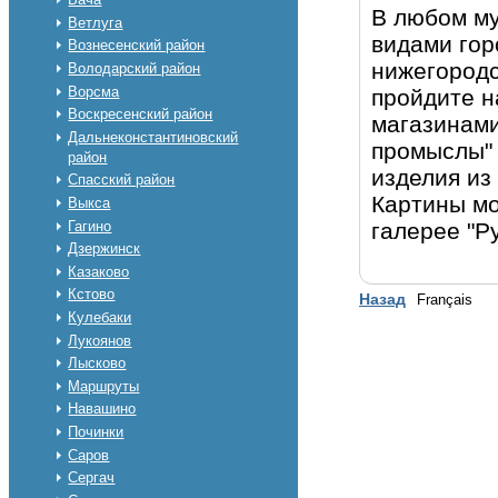
В любом му
Ветлуга
видами гор
Вознесенский район
нижегородс
Володарский район
Ворсма
пройдите н
Воскресенский район
магазинами
Дальнеконстантиновский
промыслы" 
район
изделия из
Спасский район
Картины мо
Выкса
Гагино
галерее "Ру
Дзержинск
Казаково
Кстово
Назад
Français
Кулебаки
Лукоянов
Лысково
Маршруты
Навашино
Починки
Саров
Сергач